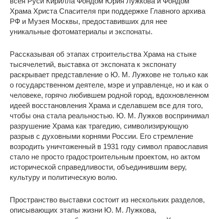
всея Руси Кирилла Фондом Юрия Лужкова и Фондом
Храма Христа Спасителя при поддержке Главного архива
РФ и Музея Москвы, предоставивших для нее
уникальные фотоматериалы и экспонаты.
Рассказывая об этапах строительства Храма на стыке
тысячелетий, выставка от экспоната к экспонату
раскрывает представление о Ю. М. Лужкове не только как
о государственном деятеле, мэре и управленце, но и как о
человеке, горячо любившем родной город, вдохновленном
идеей восстановления Храма и сделавшем все для того,
чтобы она стала реальностью. Ю. М. Лужков воспринимал
разрушение Храма как трагедию, символизирующую
разрыв с духовными корнями России. Его стремление
возродить уничтоженный в 1931 году символ православия
стало не просто градостроительным проектом, но актом
исторической справедливости, объединившим веру,
культуру и политическую волю.
Пространство выставки состоит из нескольких разделов,
описывающих этапы жизни Ю. М. Лужкова,