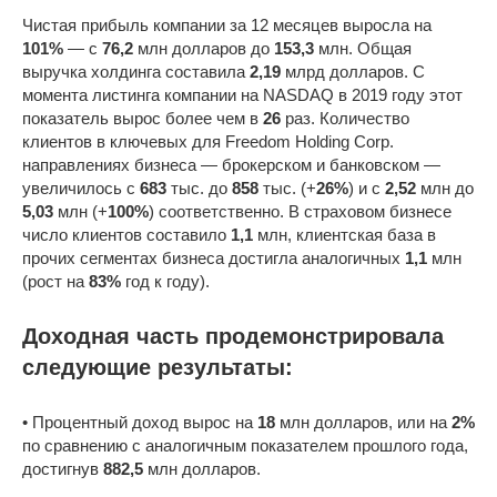
Чистая прибыль компании за 12 месяцев выросла на
101%
— с
76,2
млн долларов до
153,3
млн. Общая
выручка холдинга составила
2,19
млрд долларов. С
момента листинга компании на NASDAQ в 2019 году этот
показатель вырос более чем в
26
раз. Количество
клиентов в ключевых для Freedom Holding Corp.
направлениях бизнеса — брокерском и банковском —
увеличилось с
683
тыс. до
858
тыс. (+
26%
) и с
2,52
млн до
5,03
млн (+
100%
) соответственно. В страховом бизнесе
число клиентов составило
1,1
млн, клиентская база в
прочих сегментах бизнеса достигла аналогичных
1,1
млн
(рост на
83%
год к году).
Доходная часть продемонстрировала
следующие результаты:
• Процентный доход вырос на
18
млн долларов, или на
2%
по сравнению с аналогичным показателем прошлого года,
достигнув
882,5
млн долларов.