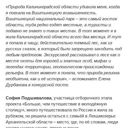
«Природа Калининградской области удивила меня, когда
я поехала на Виштынецкую возвышенность.
Виштынецкий национальный парк – это самый восток
области, туда редко ездят местные, а туристы и
подавно не знают о таких местах. В тот момент я в
жила Калининградской области всего два месяца. И тут
я попала в чащу, действительно темный лес, как из
русских сказок, в который было запрещено заходить под
любым предлогом. Экскурсовод рассказывал о лесе как о
месте охоты для королей и знатных особ, мифах и
легендах территории, геологическом происхождении
рельефа. В тот момент я поняла, что природа региона
необъятна, как и её история», – вспоминает Елена
Дурбанова в конкурсной посте.
София Подшивалова
, участница отборочного этапа
проекта «Больше, чем путешествие в молодёжную
столицу», много путешествовала по России и жила за
рубежом, но решила остаться с семьёй в Лекшмозерье
Архангельской области – место, где, по её словам, люди
заново учатся ценить простые вещи: