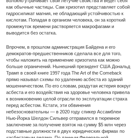
волокно утрачивает свои летучие свойства и ведет себя
как обычные частицы. Сам хризотил представляет собой
гидросиликат магния, не обладающий устойчивостью к
кислотам. Попадая в организм человека, он за короткий
промежуток времени растворяется макрофагами и
выводится без остатка.
Впрочем, в прошлом администрация Байдена и его
демократов-предшественников сделала все для того,
чтобы наложить на применение хризотила как можно
больше ограничений. Нынешний президент США Дональд
Трамп в своей книге 1997 года The Art of the Comeback
прямо называл схемы по удалению асбеста из зданий
мошенничеством. По его словам, раздутая истерия вокруг
асбеста и его воздействия на здоровье человека привела
к возникновению целой отрасли по эксплуатации страха
перед асбестом. Кстати, эти обвинения
небезосновательны — в 2020 году спикер Ассамблеи
Нью-Йорка Шелдон Сильвер отправился в тюремное
заключение за получение взяток на сумму $5 млн через
подставные должности в двух юридических фирмах по
«асбестовым делам». По данным Федеральной