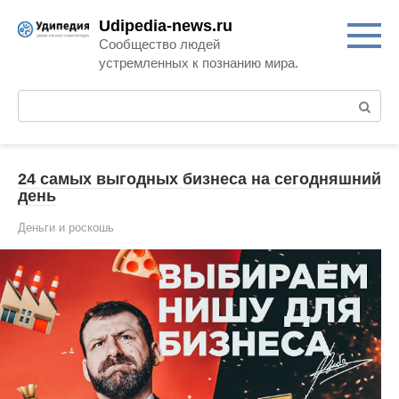
Перейти
Udipedia-news.ru
к
Сообщество людей
контенту
устремленных к познанию мира.
Поиск:
24 самых выгодных бизнеса на сегодняшний
день
Деньги и роскошь