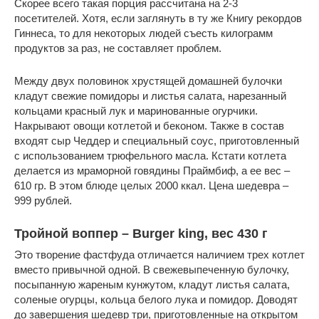
Скорее всего такая порция рассчитана на 2-3
посетителей. Хотя, если заглянуть в ту же Книгу рекордов
Гиннеса, то для некоторых людей съесть килограмм
продуктов за раз, не составляет проблем.
Между двух половинок хрустящей домашней булочки
кладут свежие помидоры и листья салата, нарезанный
кольцами красный лук и маринованные огурчики.
Накрывают овощи котлетой и беконом. Также в состав
входят сыр Чеддер и специальный соус, приготовленный
с использованием трюфельного масла. Кстати котлета
делается из мраморной говядины Праймбиф, а ее вес –
610 гр. В этом блюде целых 2000 ккал. Цена шедевра –
999 рублей.
Тройной воппер – Burger king, вес 430 г
Это творение фастфуда отличается наличием трех котлет
вместо привычной одной. В свежевыпеченную булочку,
посыпанную жареным кунжутом, кладут листья салата,
соленые огурцы, кольца белого лука и помидор. Доводят
до завершения шедевр три, приготовленные на открытом