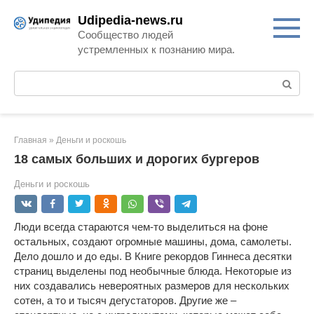
Перейти
Udipedia-news.ru
к
Сообщество людей
контенту
устремленных к познанию мира.
Поиск:
Главная
»
Деньги и роскошь
18 самых больших и дорогих бургеров
Деньги и роскошь
Люди всегда стараются чем-то выделиться на фоне
остальных, создают огромные машины, дома, самолеты.
Дело дошло и до еды. В Книге рекордов Гиннеса десятки
страниц выделены под необычные блюда. Некоторые из
них создавались невероятных размеров для нескольких
сотен, а то и тысяч дегустаторов. Другие же –