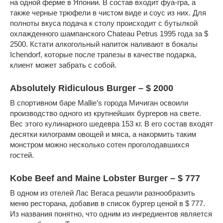
на одной ферме в Японии. В состав входит фуа-гра, а
также черные трюфели в чистом виде и соус из них. Для
полноты вкуса подача к столу происходит с бутылкой
охлажденного шампанского Chateau Petrus 1995 года за $
2500. Кстати алкогольный напиток наливают в бокалы
Ichendorf, которые после трапезы в качестве подарка,
клиент может забрать с собой.
Absolutely Ridiculous Burger – $ 2000
В спортивном баре Mallie’s города Мичиган освоили
производство одного из крупнейших бургеров на свете.
Вес этого кулинарного шедевра 153 кг. В его состав входят
десятки килограмм овощей и мяса, а накормить таким
монстром можно несколько сотен проголодавшихся
гостей.
Kobe Beef and Maine Lobster Burger – $ 777
В одном из отелей Лас Вегаса решили разнообразить
меню ресторана, добавив в список бургер ценой в $ 777.
Из названия понятно, что одним из ингредиентов является