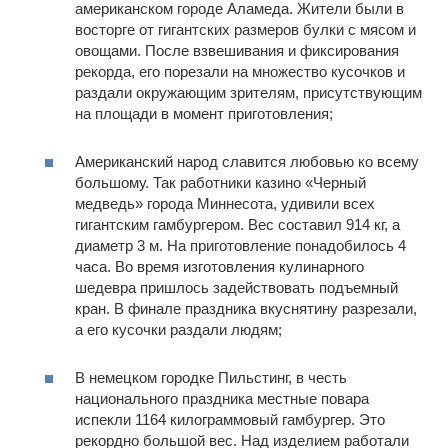
американском городе Аламеда. Жители были в
восторге от гигантских размеров булки с мясом и
овощами. После взвешивания и фиксирования
рекорда, его порезали на множество кусочков и
раздали окружающим зрителям, присутствующим
на площади в момент приготовления;
Американский народ славится любовью ко всему
большому. Так работники казино «Черный
медведь» города Миннесота, удивили всех
гигантским гамбургером. Вес составил 914 кг, а
диаметр 3 м. На приготовление понадобилось 4
часа. Во время изготовления кулинарного
шедевра пришлось задействовать подъемный
кран. В финале праздника вкуснятину разрезали,
а его кусочки раздали людям;
В немецком городке Пильстинг, в честь
национального праздника местные повара
испекли 1164 килограммовый гамбургер. Это
рекордно большой вес. Над изделием работали