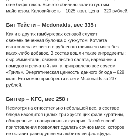
огне бифштекса. Все это обильно залито густым
майонезом. Калорийность – 1025 ккал. Цена – 320 рублей.
Биг Тейсти – Mcdonalds, вес 335 г
Как и в других гамбургерах основой служит
свежевыпеченная булочка с кунжутом. Котлета
изготовлена из чистого рубленого говяжьего мяса без
каких-либо добавок. В состав вошли такие ингредиенты:
сыр Эмменталь, свежие листья салата, нарезанный
помидор и репчатый лук, а приправлено все соусом
«Гриль». Энергетическая ценность данного блюда – 828
ккал. Его можно приобрести в сети Mcdonalds за 237
рублей.
Биггер – KFC, вес 258 г
Несмотря на относительно небольшой вес, в составе
блюда находится целых три хрустящих филе курятины,
обжаренные в панировочных сухарях. Такой способ
приготовления позволяет сделать сочное мясо, которое
не оставит равнодушными любителей фастфуда.