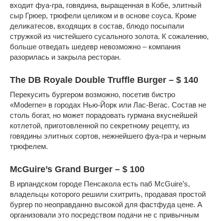
входит фуа-гра, говядина, выращенная в Кобе, элитный
сыр Грюер, трюфели целиком и в основе соуса. Кроме
деликатесов, входящих в состав, блюдо посыпали
стружкой из чистейшего сусального золота. К сожалению,
больше отведать шедевр невозможно – компания
разорилась и закрыла ресторан.
The DB Royale Double Truffle Burger – $ 140
Перекусить бургером возможно, посетив бистро
«Moderne» в городах Нью-Йорк или Лас-Вегас. Состав не
столь богат, но может порадовать гурмана вкуснейшей
котлетой, приготовленной по секретному рецепту, из
говядины элитных сортов, нежнейшего фуа-гра и черным
трюфелем.
McGuire’s Grand Burger – $ 100
В ирландском городе Пенсакола есть паб McGuire’s,
владельцы которого решили схитрить, продавая простой
бургер по неоправданно высокой для фастфуда цене. А
организовали это посредством подачи не с привычным