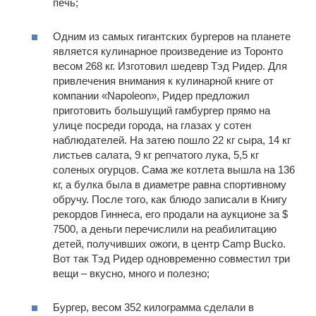
печь;
Одним из самых гигантских бургеров на планете
является кулинарное произведение из Торонто
весом 268 кг. Изготовил шедевр Тэд Ридер. Для
привлечения внимания к кулинарной книге от
компании «Napoleon», Ридер предложил
приготовить большущий гамбургер прямо на
улице посреди города, на глазах у сотен
наблюдателей. На затею пошло 22 кг сыра, 14 кг
листьев салата, 9 кг репчатого лука, 5,5 кг
соленых огурцов. Сама же котлета вышла на 136
кг, а булка была в диаметре равна спортивному
обручу. После того, как блюдо записали в Книгу
рекордов Гиннеса, его продали на аукционе за $
7500, а деньги перечислили на реабилитацию
детей, получивших ожоги, в центр Camp Bucko.
Вот так Тэд Ридер одновременно совместил три
вещи – вкусно, много и полезно;
Бургер, весом 352 килограмма сделали в