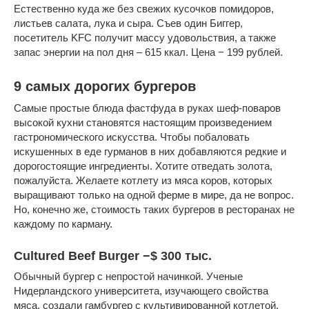
Естественно куда же без свежих кусочков помидоров,
листьев салата, лука и сыра. Съев один Биггер,
посетитель KFC получит массу удовольствия, а также
запас энергии на пол дня – 615 ккал. Цена − 199 рублей.
9 самых дорогих бургеров
Самые простые блюда фастфуда в руках шеф-поваров
высокой кухни становятся настоящим произведением
гастрономического искусства. Чтобы побаловать
искушенных в еде гурманов в них добавляются редкие и
дорогостоящие ингредиенты. Хотите отведать золота,
пожалуйста. Желаете котлету из мяса коров, которых
выращивают только на одной ферме в мире, да не вопрос.
Но, конечно же, стоимость таких бургеров в ресторанах не
каждому по карману.
Cultured Beef Burger −$ 300 тыс.
Обычный бургер с непростой начинкой. Ученые
Нидерландского университета, изучающего свойства
мяса, создали гамбургер с культивированной котлетой.