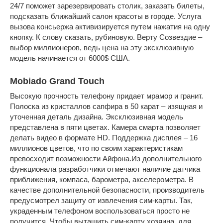
24/7 поможет зарезервировать столик, заказать билеты,
подсказать ближайший салон красоты в городе. Услуга
вызова консьержа активизируется путем нажатия на одну
кнопку. К слову сказать, рубиновую. Верту Созвездие –
выбор миллионеров, ведь цена на эту эксклюзивную
модель начинается от 6000$ США.
Mobiado Grand Touch
Высокую прочность телефону придает мрамор и гранит.
Полоска из кристаллов сапфира в 50 карат – изящная и
уточенная деталь дизайна. Эксклюзивная модель
представлена в пяти цветах. Камера смарта позволяет
делать видео в формате HD. Поддержка дисплея – 16
миллионов цветов, что по своим характеристикам
превосходит возможности Айфона.Из дополнительного
функционала разработчики отмечают наличие датчика
приближения, компаса, барометра, акселерометра. В
качестве дополнительной безопасности, производитель
предусмотрел защиту от извлечения сим-карты. Так,
украденным телефоном воспользоваться просто не
получится. Чтобы вытащить сим-карту хозяина, для