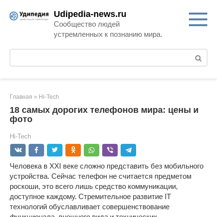
Перейти
Udipedia-news.ru
к
Сообщество людей
контенту
устремленных к познанию мира.
Поиск:
Главная
»
Hi-Tech
18 самых дорогих телефонов мира: цены и
фото
Hi-Tech
Человека в XXI веке сложно представить без мобильного
устройства. Сейчас телефон не считается предметом
роскоши, это всего лишь средство коммуникации,
доступное каждому. Стремительное развитие IT
технологий обуславливает совершенствование
функционала, внешнего вида и технических