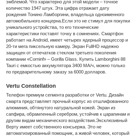
эмблемой. Что характерно для этой модели – точное
количество 1947 штук. Эта цифра отражает дату
рождения Тонино Ламборгини, владельца одноименного
автомобильного концерна.Если это не стимул для покупки
уникального устройства, то его технические
характеристики поставят точку в сомнениях. Смартфон
работает на Android, имеет четырех ядерный процессор и
20-ти мега пиксельную камеру. Экран FullHD надежно
защищен от отпечатков стеклом третьего поколения
компании «Corninf» – Gorilla Glass. Купить Lamborghini 88
Tauri с емкостью аккумулятора 3400 МА/ч, можно только
по предварительному заказу за 6000 долларов.
Vertu Constellation
Телефон премиум сегмента разработки от Vertu. Дизайн
смарта представляет прочный корпус из отшлифованного
алюминия, обтянутого натуральной кожей. Экран из
сапфира, обрамленный серебром, устойчив к царапинам и
другим видам механического воздействия.Эксклюзивный
Верту имеет собственного консьержа. Это не
автоматизированный помощник, а живой человек, который