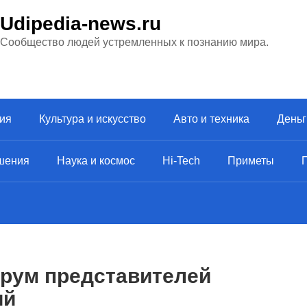
Udipedia-news.ru
Сообщество людей устремленных к познанию мира.
ия
Культура и искусство
Авто и техника
Деньг
шения
Наука и космос
Hi-Tech
Приметы
рум представителей
ий