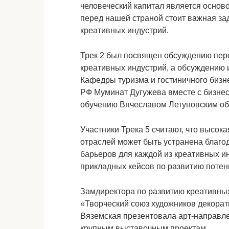
человеческий капитал является основ
перед нашей страной стоит важная за
креативных индустрий.
Трек 2 был посвящен обсуждению пер
креативных индустрий, а обсуждению 
Кафедры туризма и гостиничного бизн
РФ Муминат Дугужева вместе с бизне
обучению Вячеславом Летуновским обс
Участники Трека 5 считают, что высо
отраслей может быть устранена благо
барьеров для каждой из креативных и
прикладных кейсов по развитию потен
Замдиректора по развитию креативны
«Творческий союз художников декорат
Вяземская презентовала арт-направлен
крупным выставочным проектам.