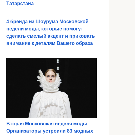
Татарстана
4 бренда из Шоурума Московской
недели моды, которые помогут
сделать смелый акцент и приковать
внимание к деталям Вашего образа
Вторая Московская неделя моды.
Организаторы устроили 83 модных