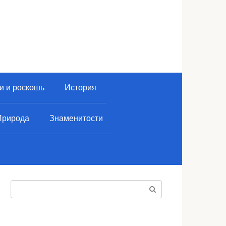
и и роскошь
История
Природа
Знаменитости
Поиск: