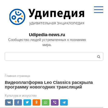
Перейти
к
контенту
Udipedia-news.ru
Сообщество людей устремленных к познанию
мира.
Поиск:
Главная страница
Видеоплатформа Leo Classics раскрыла
программу новогодних трансляций
Культура и искусство