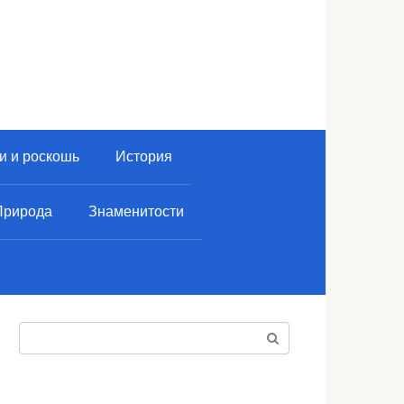
и и роскошь
История
Природа
Знаменитости
Поиск: