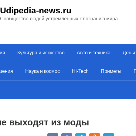
Udipedia-news.ru
Сообщество людей устремленных к познанию мира.
ия
Культура и искусство
Авто и техника
Деньг
шения
Наука и космос
Hi-Tech
Приметы
 не выходят из моды